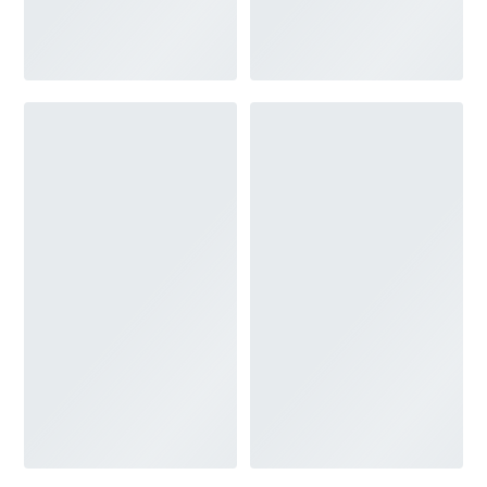
SCHULTERFREI
V-AUSSCHNITT
MERKMALE
ÄRMELN
GLITZER
KEYHOLE
RÜCKENFREI
SCHLEPPE
SCHLITZ
TRÄGER
ÜBERROCK
BRAUTJUNGFERN KLEIDER
BLOG